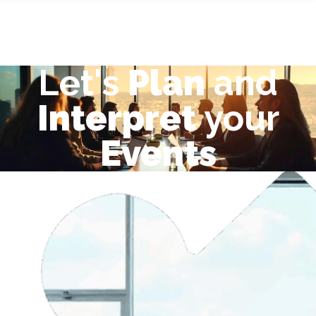
Let's
Plan
and
Interpret
your
Events